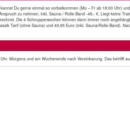
 kannst Du gerne einmal so vorbeikommen (Mo – Fr ab 18:00 Uhr) und t
Anspruch zu nehmen, inkl. Sauna-/ Rolle-Band -49,- €. Liegt keine Trai
berechnet. Die 4 Schnupperwochen können dann immer noch angehängt w
Klassik Tarif (ohne Sauna) und 49,95 Euro (inkl. Sauna/Rolle-Band). Na
30 Uhr. Morgens und am Wochenende nach Vereinbarung. Das betrifft au